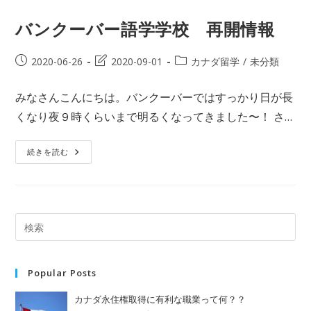
英
語
で
バンクーバー語学学校 再開情報
な
ん
て
言
投
投
投
2020-06-26
2020-09-01
カナダ留学
/
未分類
う？
稿
稿
稿
公
の
カ
みなさんこんにちは。バンクーバーではすっかり日が長
開
最
テ
くなり夜９時くらいまで明るくなってきました〜！ さ…
日:
終
ゴ
変
リ
更
ー:
バ
続きを読む
ン
日:
ク
ー
バ
ー
語
学
学
校
再
開
情
Popular Posts
報
カナダ永住権取得に有利な職業って何？？