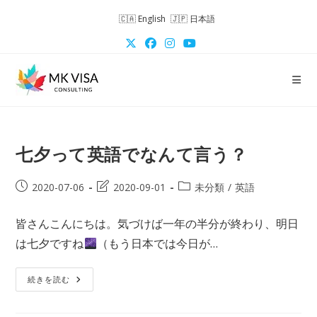
コ
English
日本語
ン
テ
ン
ツ
へ
ス
キ
七夕って英語でなんて言う？
ッ
プ
投
投
投
2020-07-06
2020-09-01
未分類
/
英語
稿
稿
稿
公
の
カ
皆さんこんにちは。気づけば一年の半分が終わり、明日
開
最
テ
は七夕ですね
（もう日本では今日が…
日:
終
ゴ
変
リ
更
ー:
七
続きを読む
夕
日:
っ
て