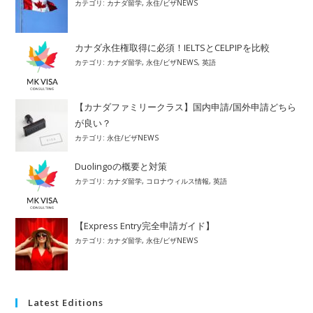
カテゴリ:
カナダ留学
,
永住/ビザNEWS
カナダ永住権取得に必須！IELTSとCELPIPを比較
カテゴリ:
カナダ留学
,
永住/ビザNEWS
,
英語
【カナダファミリークラス】国内申請/国外申請どちら
が良い？
カテゴリ:
永住/ビザNEWS
Duolingoの概要と対策
カテゴリ:
カナダ留学
,
コロナウィルス情報
,
英語
【Express Entry完全申請ガイド】
カテゴリ:
カナダ留学
,
永住/ビザNEWS
Latest Editions