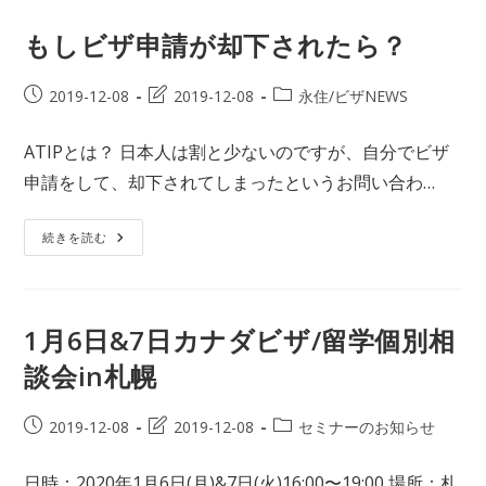
談
会
In
もしビザ申請が却下されたら？
東
京
投
投
投
2019-12-08
2019-12-08
永住/ビザNEWS
稿
稿
稿
公
の
カ
ATIPとは？ 日本人は割と少ないのですが、自分でビザ
開
最
テ
申請をして、却下されてしまったというお問い合わ…
日:
終
ゴ
変
リ
更
ー:
も
続きを読む
し
日:
ビ
ザ
申
請
が
1月6日&7日カナダビザ/留学個別相
却
下
談会in札幌
さ
れ
た
ら？
投
投
投
2019-12-08
2019-12-08
セミナーのお知らせ
稿
稿
稿
公
の
カ
日時：2020年1月6日(月)&7日(火)16:00〜19:00 場所：札