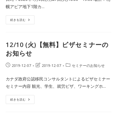
開
最
テ
幌アピア地下1階カ…
日:
終
ゴ
変
リ
更
ー:
1
続きを読む
月
日:
6
日
&7
日
カ
12/10 (火)【無料】ビザセミナーの
ナ
ダ
お知らせ
ビ
ザ/
留
学
投
投
投
2019-12-07
2019-12-07
セミナーのお知らせ
個
稿
稿
稿
別
相
公
の
カ
談
カナダ政府公認移民コンサルタントによるビザセミナー
開
最
テ
会
In
セミナー内容 観光、学生、就労ビザ、ワーキングホ…
日:
終
ゴ
札
変
リ
幌
更
ー:
12/10
続きを読む
(火)
日:
【無
料】
ビ