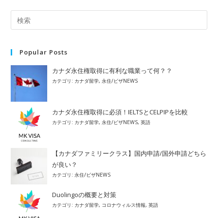
ザ
セ
ミ
ナ
ー
の
お
知
Popular Posts
ら
せ
カナダ永住権取得に有利な職業って何？？
カテゴリ:
カナダ留学
,
永住/ビザNEWS
カナダ永住権取得に必須！IELTSとCELPIPを比較
カテゴリ:
カナダ留学
,
永住/ビザNEWS
,
英語
【カナダファミリークラス】国内申請/国外申請どちら
が良い？
カテゴリ:
永住/ビザNEWS
Duolingoの概要と対策
カテゴリ:
カナダ留学
,
コロナウィルス情報
,
英語