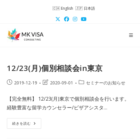
コ
English
日本語
ン
テ
ン
ツ
へ
ス
キ
12/23(月)個別相談会in東京
ッ
プ
投
投
投
2019-12-19
2020-09-01
セミナーのお知らせ
稿
稿
稿
公
の
カ
【完全無料】 12/23(月)東京で個別相談会を行います。
開
最
テ
経験豊富な留学カウンセラー/ビザアシスタ…
日:
終
ゴ
変
リ
更
ー:
12/23(月)
続きを読む
個
日:
別
相