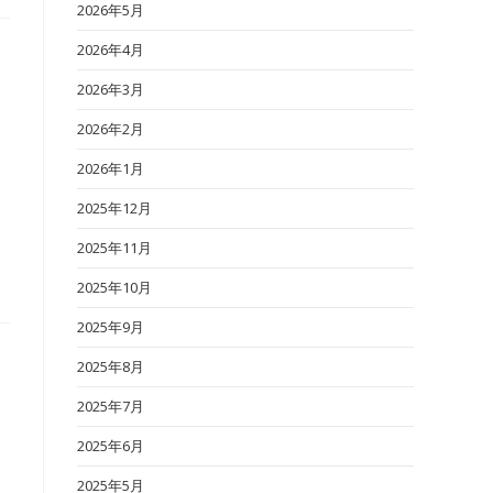
2026年5月
2026年4月
ク
2026年3月
2026年2月
2026年1月
2025年12月
2025年11月
2025年10月
2025年9月
2025年8月
2025年7月
2025年6月
2025年5月