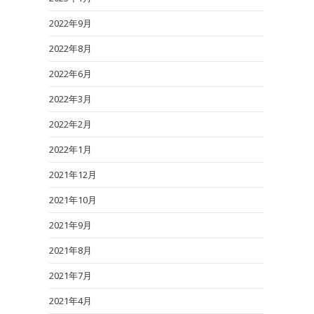
2022年9月
2022年8月
2022年6月
2022年3月
2022年2月
2022年1月
2021年12月
2021年10月
2021年9月
2021年8月
2021年7月
2021年4月