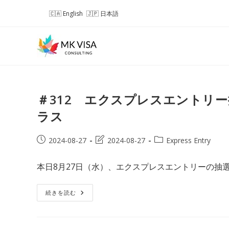
コ
English
日本語
ン
テ
ン
ツ
へ
ス
キ
＃312 エクスプレスエントリー
ッ
ラス
プ
投
投
投
2024-08-27
2024-08-27
Express Entry
稿
稿
稿
公
の
カ
本日8月27日（水）、エクスプレスエントリーの抽
開
最
テ
日:
終
ゴ
＃
続きを読む
変
リ
312
更
ー:
エ
ク
日:
ス
プ