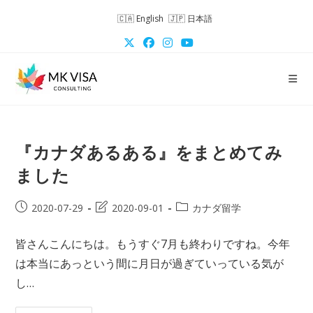
コ
English
日本語
ン
テ
ン
ツ
へ
ス
キ
『カナダあるある』をまとめてみ
ッ
プ
ました
投
投
投
2020-07-29
2020-09-01
カナダ留学
稿
稿
稿
公
の
カ
皆さんこんにちは。もうすぐ7月も終わりですね。今年
開
最
テ
は本当にあっという間に月日が過ぎていっている気が
日:
終
ゴ
変
リ
し…
更
ー:
日: