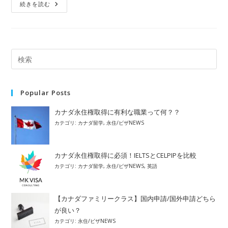
『カ
続きを読む
ナ
ダ
あ
る
あ
る』
を
ま
と
め
て
み
Popular Posts
ま
し
た
カナダ永住権取得に有利な職業って何？？
カテゴリ:
カナダ留学
,
永住/ビザNEWS
カナダ永住権取得に必須！IELTSとCELPIPを比較
カテゴリ:
カナダ留学
,
永住/ビザNEWS
,
英語
【カナダファミリークラス】国内申請/国外申請どちら
が良い？
カテゴリ:
永住/ビザNEWS