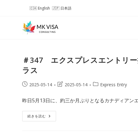
コ
English
日本語
ン
テ
ン
ツ
へ
ス
キ
＃347 エクスプレスエントリー
ッ
ラス
プ
投
投
投
2025-05-14
2025-05-14
Express Entry
稿
稿
稿
公
の
カ
昨日5月13日に、約三か月ぶりとなるカナディアン
開
最
テ
日:
終
ゴ
＃
続きを読む
変
リ
347
更
ー:
エ
ク
日:
ス
プ