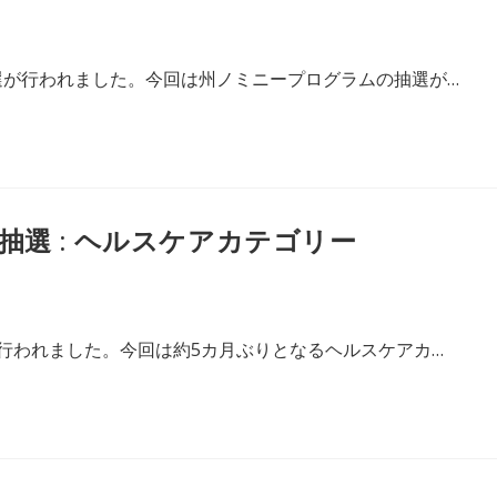
選が行われました。今回は州ノミニープログラムの抽選が…
抽選 : ヘルスケアカテゴリー
が行われました。今回は約5カ月ぶりとなるヘルスケアカ…