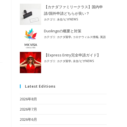
【カナダファミリークラス】国内申
請/国外申請どちらが良い？
カテゴリ:
永住/ビザNEWS
Duolingoの概要と対策
カテゴリ:
カナダ留学
,
コロナウィルス情報
,
英語
【Express Entry完全申請ガイド】
カテゴリ:
カナダ留学
,
永住/ビザNEWS
Latest Editions
2026年8月
2026年7月
2026年6月