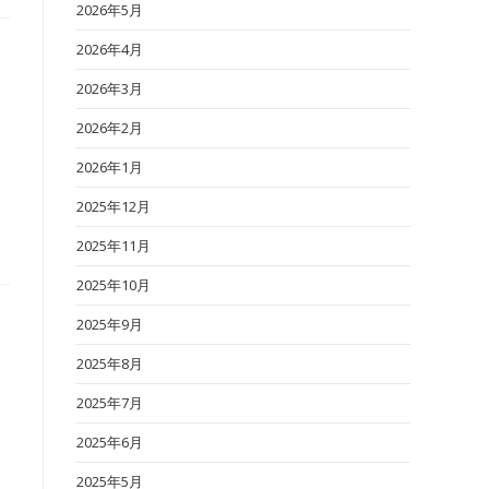
2026年5月
2026年4月
2026年3月
2026年2月
2026年1月
2025年12月
2025年11月
2025年10月
2025年9月
ク
2025年8月
2025年7月
2025年6月
2025年5月