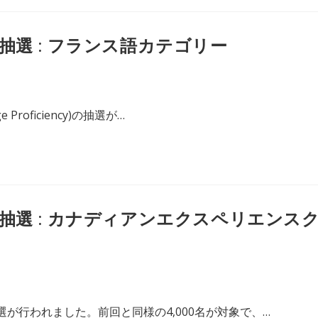
抽選 : フランス語カテゴリー
Proficiency)の抽選が…
抽選 : カナディアンエクスペリエンス
が行われました。前回と同様の4,000名が対象で、…