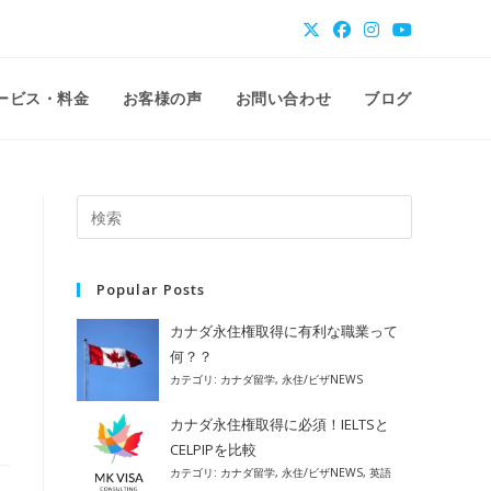
ービス・料金
お客様の声
お問い合わせ
ブログ
ク
Popular Posts
カナダ永住権取得に有利な職業って
何？？
カテゴリ:
カナダ留学
,
永住/ビザNEWS
カナダ永住権取得に必須！IELTSと
CELPIPを比較
カテゴリ:
カナダ留学
,
永住/ビザNEWS
,
英語