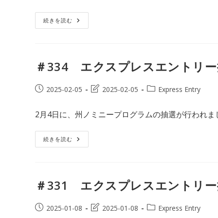
開
最
テ
ラ
ン
日:
終
ゴ
ス
＃
続きを読む
変
リ
語
335
カ
更
ー:
エ
テ
ク
日:
ゴ
ス
リ
プ
ー
レ
＃334 エクスプレスエントリー
ス
エ
ン
ト
投
投
投
2025-02-05
2025-02-05
Express Entry
リ
稿
稿
稿
ー
抽
公
の
カ
2月4日に、州ノミニープログラムの抽選が行われまし
選
開
最
テ
:
カ
日:
終
ゴ
ナ
＃
続きを読む
変
リ
デ
334
ィ
更
ー:
エ
ア
ク
日:
ン
ス
エ
プ
ク
レ
＃331 エクスプレスエントリー
ス
ス
ペ
エ
リ
ン
エ
ト
投
投
投
2025-01-08
2025-01-08
Express Entry
ン
リ
稿
ス
稿
稿