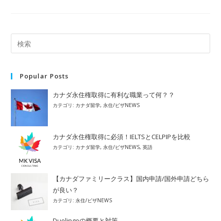
PR
Pathway
申
請
者
対
象
の
新
オ
ー
Popular Posts
プ
ン
ワ
カナダ永住権取得に有利な職業って何？？
ー
カテゴリ:
カナダ留学
,
永住/ビザNEWS
ク
パ
ー
ミ
ッ
カナダ永住権取得に必須！IELTSとCELPIPを比較
ト
カテゴリ:
カナダ留学
,
永住/ビザNEWS
,
英語
【カナダファミリークラス】国内申請/国外申請どちら
が良い？
カテゴリ:
永住/ビザNEWS
Duolingoの概要と対策