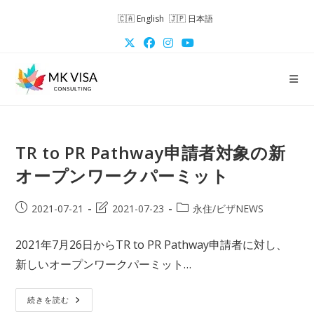
コ
English
日本語
ン
テ
ン
ツ
へ
ス
キ
TR to PR Pathway申請者対象の新
ッ
プ
オープンワークパーミット
投
投
投
2021-07-21
2021-07-23
永住/ビザNEWS
稿
稿
稿
公
の
カ
2021年7月26日からTR to PR Pathway申請者に対し、
開
最
テ
新しいオープンワークパーミット…
日:
終
ゴ
変
リ
更
ー:
TR
続きを読む
To
日: