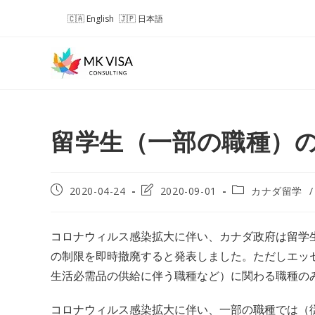
コ
English
日本語
ン
テ
ン
ツ
へ
ス
キ
留学生（一部の職種）
ッ
プ
投
投
投
2020-04-24
2020-09-01
カナダ留学
/
稿
稿
稿
公
の
カ
開
最
テ
コロナウィルス感染拡大に伴い、カナダ政府は留学
日:
終
ゴ
の制限を即時撤廃すると発表しました。ただしエッ
変
リ
更
ー:
生活必需品の供給に伴う職種など）に関わる職種の
日:
コロナウィルス感染拡大に伴い、一部の職種では（