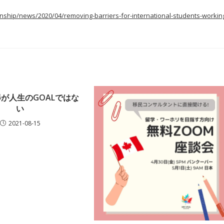
nship/news/2020/04/removing-barriers-for-international-students-workin
が人生のGOALではな
い
2021-08-15