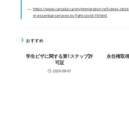
https://www.canada.ca/en/immigration-refugees-citize
in-essential-services-to-fight-covid-19.html
おすすめ
学生ビザに関する第1ステップ許
永住権取得
可証
2020-09-01