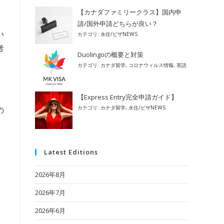
【カナダファミリークラス】国内申
請/国外申請どちらが良い？
い
カテゴリ:
永住/ビザNEWS
考
Duolingoの概要と対策
カテゴリ:
カナダ留学
,
コロナウィルス情報
,
英語
【Express Entry完全申請ガイド】
カテゴリ:
カナダ留学
,
永住/ビザNEWS
の
Latest Editions
2026年8月
2026年7月
2026年6月