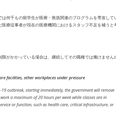
。
では何千もの留学生が医療・救急関連のプログラムを専攻して
だ医療従事者が現在の医療機関におけるスタッフ不足を補うと
制限がかかっている場合は、継続してその職種では働けません
re facilities, other workplaces under pressure
-19 outbreak, starting immediately, the government will remove
 to work a maximum of 20 hours per week while classes are in
rvice or function, such as health care, critical infrastructure, or