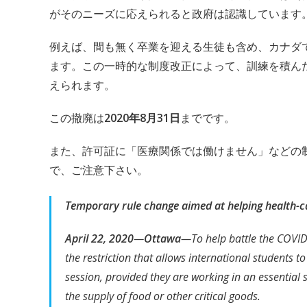
がそのニーズに応えられると政府は認識しています
例えば、間も無く卒業を迎える生徒も含め、カナダ
ます。この一時的な制度改正によって、訓練を積ん
えられます。
この撤廃は
2020年8月31日
までです。
また、許可証に「医療関係では働けません」などの
で、ご注意下さい。
Temporary rule change aimed at helping health-ca
April 22, 2020
—
Ottawa
—To help battle the COVID
the restriction that allows international students
session, provided they are working in an essential se
the supply of food or other critical goods.