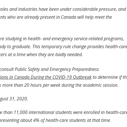
roles and industries have been under considerable pressure, and
nts who are already present in Canada will help meet the
are studying in health- and emergency service-related programs,
ady to graduate. This temporary rule change provides health-car
orkers at a time when they are badly needed.
 consult Public Safety and Emergency Preparedness
ctions in Canada During the COVID-19 Outbreak
to determine if t
rk more than 20 hours per week during the academic session.
ugust 31, 2020.
e than 11,000 international students were enrolled in health-car
presenting about 4% of health-care students at that time.