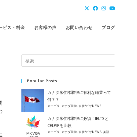
ービス・料金
お客様の声
お問い合わせ
ブログ
Popular Posts
カナダ永住権取得に有利な職業って
何？？
間
カテゴリ:
カナダ留学
,
永住/ビザNEWS
の
カナダ永住権取得に必須！IELTSと
CELPIPを比較
カテゴリ:
カナダ留学
,
永住/ビザNEWS
,
英語
生