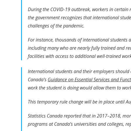
During the COVID-19 outbreak, workers in certain 
the government recognizes that international stude
challenges of the pandemic.
For instance, thousands of international students 
including many who are nearly fully trained and re
facilities with access to additional well-trained w
International students and their employers should
Canada’s
Guidance on Essential Services and Fun
work the student is doing would allow them to wo
This temporary rule change will be in place until A
Statistics Canada reported that in 2017–2018, mor
programs at Canada’s universities and colleges, re