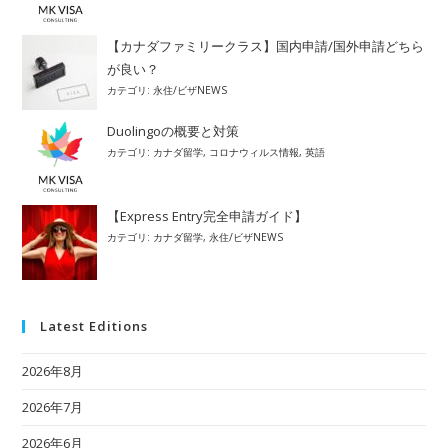
【カナダファミリークラス】国内申請/国外申請どちら
が良い？
カテゴリ:
永住/ビザNEWS
Duolingoの概要と対策
カテゴリ:
カナダ留学
,
コロナウィルス情報
,
英語
【Express Entry完全申請ガイド】
カテゴリ:
カナダ留学
,
永住/ビザNEWS
Latest Editions
2026年8月
2026年7月
2026年6月