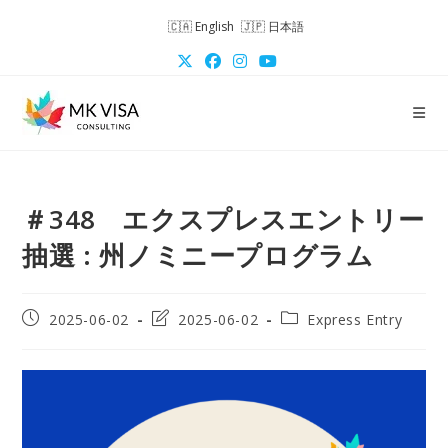
コ
English
日本語
ン
テ
ン
ツ
へ
ス
キ
＃348 エクスプレスエントリー
ッ
プ
抽選 : 州ノミニープログラム
投
投
投
2025-06-02
2025-06-02
Express Entry
稿
稿
稿
公
の
カ
開
最
テ
日:
終
ゴ
変
リ
更
ー: