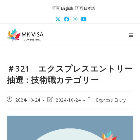
コ
English
日本語
ン
テ
ン
ツ
へ
ス
キ
＃321 エクスプレスエントリー
ッ
プ
抽選 : 技術職カテゴリー
投
投
投
2024-10-24
2024-10-24
Express Entry
稿
稿
稿
公
の
カ
開
最
テ
日:
終
ゴ
変
リ
更
ー: