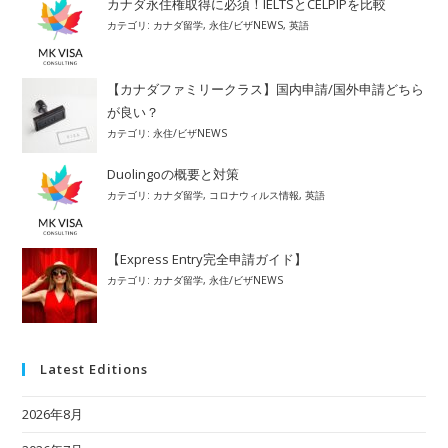
カナダ永住権取得に必須！IELTSとCELPIPを比較
カテゴリ:
カナダ留学
,
永住/ビザNEWS
,
英語
【カナダファミリークラス】国内申請/国外申請どちら
が良い？
カテゴリ:
永住/ビザNEWS
Duolingoの概要と対策
カテゴリ:
カナダ留学
,
コロナウィルス情報
,
英語
【Express Entry完全申請ガイド】
カテゴリ:
カナダ留学
,
永住/ビザNEWS
Latest Editions
2026年8月