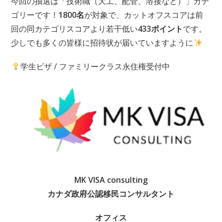
今回の抽選は「技術職（大工、配管、溶接など）」カテ
ゴリーです！
1800名
が対象で、カットオフスコアは前
回の同カテゴリスコアより若干低い
433ポイント
です。
少しでも多くの皆様に招待状が届いていますように
学生ビザ / ファミリークラス永住権受付中
MK VISA consulting
カナダ政府公認移民コンサルタント
オフィス