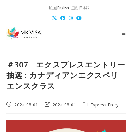
コ
English
日本語
ン
テ
ン
ツ
へ
ス
キ
＃307 エクスプレスエントリー
ッ
プ
抽選 : カナディアンエクスペリ
エンスクラス
投
投
投
2024-08-01
2024-08-01
Express Entry
稿
稿
稿
公
の
カ
開
最
テ
日:
終
ゴ