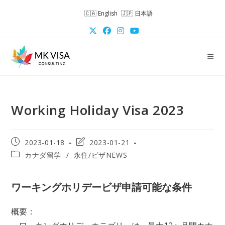
コ
English
日本語
ン
テ
ン
ツ
へ
ス
キ
Working Holiday Visa 2023
ッ
プ
投
投
2023-01-18
2023-01-21
稿
稿
投
カナダ留学
/
永住/ビザNEWS
公
の
稿
開
最
カ
日:
終
テ
ワーキングホリデービザ申請可能な条件
変
ゴ
更
リ
日:
概要：
ー: