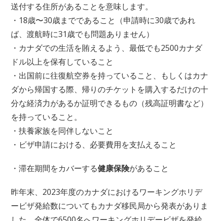
送付する住所があることを意味します。
・18歳〜30歳までであること（申請時に30歳であれ
ば、渡航時に31歳でも問題ありません）
・カナダでの生活を賄えるよう、最低でも2500カナダ
ドル以上を保有していること
・出国前に往復航空券を持っていること、もしくはカナ
ダから帰国する際、帰りのチケットを購入するだけの十
分な経済力があるか証明できるもの（残高証明書など）
を持っていること。
・扶養家族を同伴しないこと
・ビザ申請における、必要費用を支払えること
・滞在期間をカバーする
健康保険
があること
昨年末、2023年度のカナダにおけるワーキングホリデ
ービザ発給数についてもカナダ移民局から発表がありま
した。全体で6500名へワーキングホリデービザを発給